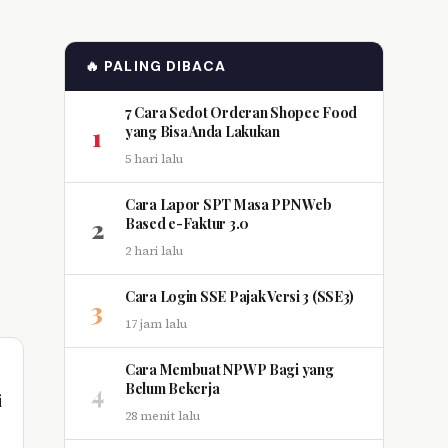
🔥 PALING DIBACA
7 Cara Sedot Orderan Shopee Food
1
yang Bisa Anda Lakukan
5 hari lalu
Cara Lapor SPT Masa PPN Web
2
Based e-Faktur 3.0
2 hari lalu
Cara Login SSE Pajak Versi 3 (SSE3)
3
17 jam lalu
Cara Membuat NPWP Bagi yang
4
Belum Bekerja
i
28 menit lalu