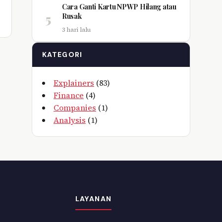
Cara Ganti Kartu NPWP Hilang atau
5
Rusak
3 hari lalu
KATEGORI
Explainers
(83)
Finance
(4)
Companies
(1)
Analysis
(1)
LAYANAN