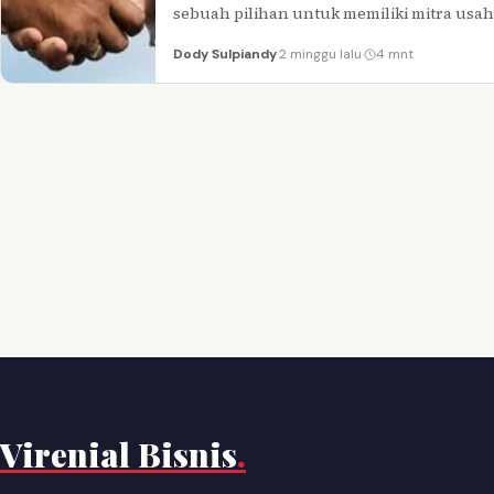
sebuah pilihan untuk memiliki mitra usa
Dody Sulpiandy
·
2 minggu lalu
·
4 mnt
Virenial Bisnis
.