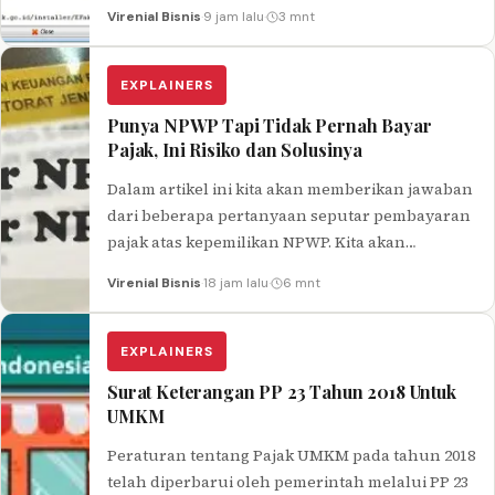
Ditemukan ini biasanya ditemui oleh pengguna
Virenial Bisnis
·
9 jam lalu
·
3 mnt
efaktur…
EXPLAINERS
Punya NPWP Tapi Tidak Pernah Bayar
Pajak, Ini Risiko dan Solusinya
Dalam artikel ini kita akan memberikan jawaban
dari beberapa pertanyaan seputar pembayaran
pajak atas kepemilikan NPWP. Kita akan
menguraikan jawaban dari misalkan ada salah
Virenial Bisnis
·
18 jam lalu
·
6 mnt
satu…
EXPLAINERS
Surat Keterangan PP 23 Tahun 2018 Untuk
UMKM
Peraturan tentang Pajak UMKM pada tahun 2018
telah diperbarui oleh pemerintah melalui PP 23