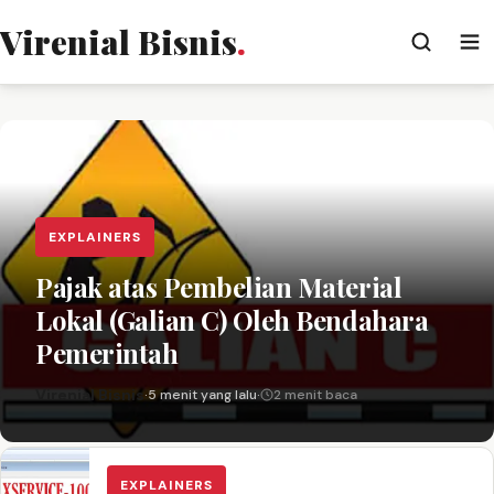
Virenial Bisnis
.
EXPLAINERS
Pajak atas Pembelian Material
Lokal (Galian C) Oleh Bendahara
Pemerintah
Virenial Bisnis
·
5 menit yang lalu
·
2 menit baca
EXPLAINERS