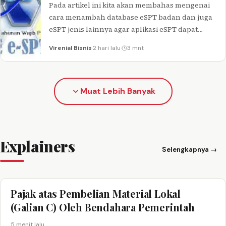
Pada artikel ini kita akan membahas mengenai
cara menambah database eSPT badan dan juga
eSPT jenis lainnya agar aplikasi eSPT dapat
digunakan untuk beberapa NPWP dalam…
Virenial Bisnis
·
2 hari lalu
·
3 mnt
Muat Lebih Banyak
Explainers
Selengkapnya →
Pajak atas Pembelian Material Lokal
(Galian C) Oleh Bendahara Pemerintah
5 menit lalu