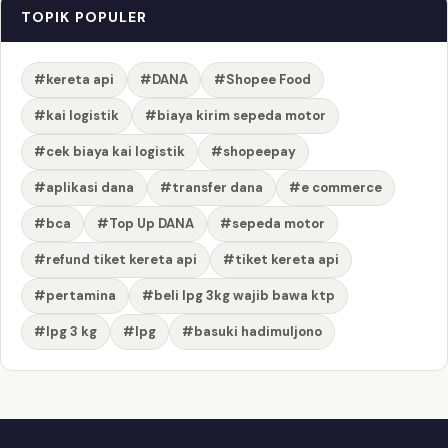
TOPIK POPULER
#kereta api
#DANA
#Shopee Food
#kai logistik
#biaya kirim sepeda motor
#cek biaya kai logistik
#shopeepay
#aplikasi dana
#transfer dana
#e commerce
#bca
#Top Up DANA
#sepeda motor
#refund tiket kereta api
#tiket kereta api
#pertamina
#beli lpg 3kg wajib bawa ktp
#lpg 3 kg
#lpg
#basuki hadimuljono