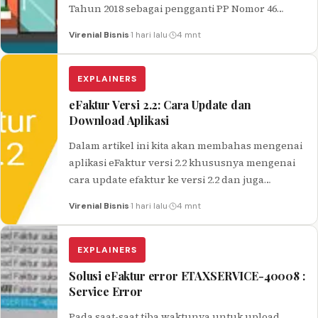
Tahun 2018 sebagai pengganti PP Nomor 46
Tahun 2013 dimana peraturan…
Virenial Bisnis
·
1 hari lalu
·
4 mnt
EXPLAINERS
eFaktur Versi 2.2: Cara Update dan
Download Aplikasi
Dalam artikel ini kita akan membahas mengenai
aplikasi eFaktur versi 2.2 khususnya mengenai
cara update efaktur ke versi 2.2 dan juga
download aplikasi efaktur versi…
Virenial Bisnis
·
1 hari lalu
·
4 mnt
EXPLAINERS
Solusi eFaktur error ETAXSERVICE-40008 :
Service Error
Pada saat-saat tiba waktunya untuk upload