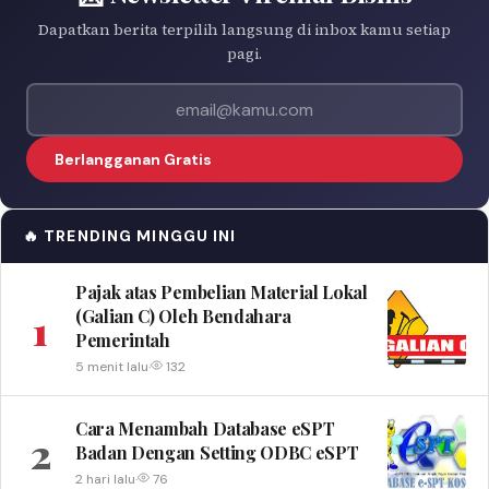
Dapatkan berita terpilih langsung di inbox kamu setiap
pagi.
Alamat email
Berlangganan Gratis
🔥 TRENDING MINGGU INI
Pajak atas Pembelian Material Lokal
1
(Galian C) Oleh Bendahara
Pemerintah
5 menit lalu
·
132
Cara Menambah Database eSPT
2
Badan Dengan Setting ODBC eSPT
2 hari lalu
·
76