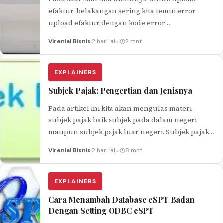
efaktur, belakangan sering kita temui error
upload efaktur dengan kode error
ETAXSERVICE-40008 : Service Error Lakukan
Virenial Bisnis
·
2 hari lalu
·
2 mnt
upload ulang. Tentu…
EXPLAINERS
Subjek Pajak: Pengertian dan Jenisnya
Pada artikel ini kita akan mengulas materi
subjek pajak baik subjek pada dalam negeri
maupun subjek pajak luar negeri. Subjek pajak
merupakan pihak yang dikenakan…
Virenial Bisnis
·
2 hari lalu
·
8 mnt
EXPLAINERS
Cara Menambah Database eSPT Badan
Dengan Setting ODBC eSPT