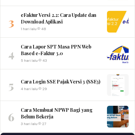
eFaktur Versi 2.2: Cara Update dan
3
Download Aplikasi
1 hari lalu
·
48
Cara Lapor SPT Masa PPN Web
4
Based e-Faktur 3.0
5 hari lalu
·
43
5
Cara Login SSE Pajak Versi 3 (SSE3)
4 hari lalu
·
29
Cara Membuat NPWP Bagi yang
6
Belum Bekerja
3 hari lalu
·
27