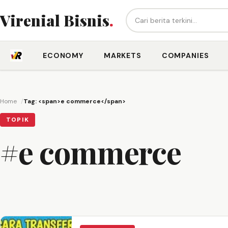
Cari berita...
Virenial Bisnis
.
ECONOMY
MARKETS
COMPANIES
Home
Tag: <span>e commerce</span>
TOPIK
#e commerce