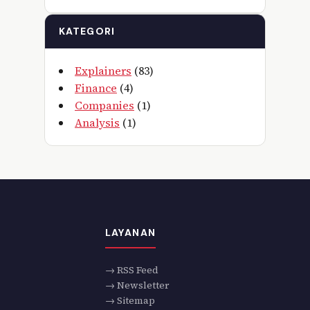
KATEGORI
Explainers
(83)
Finance
(4)
Companies
(1)
Analysis
(1)
LAYANAN
→ RSS Feed
→ Newsletter
→ Sitemap