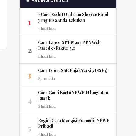
🔥 PALING DIBACA
7 Cara Sedot Orderan Shopee Food
1
yang Bisa Anda Lakukan
4 hari lalu
Cara Lapor SPT Masa PPN Web
2
Based e-Faktur 3.0
1 hari lalu
Cara Login SSE Pajak Versi 3 (SSE3)
3
2 jam lalu
Cara Ganti Kartu NPWP Hilang atau
4
Rusak
2 hari lalu
Begini Cara Mengisi Formulir NPWP
5
Pribadi
4 hari lalu