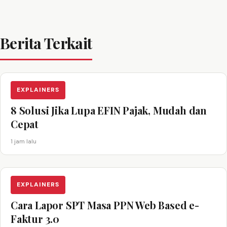
Berita Terkait
EXPLAINERS
8 Solusi Jika Lupa EFIN Pajak, Mudah dan
Cepat
1 jam lalu
EXPLAINERS
Cara Lapor SPT Masa PPN Web Based e-
Faktur 3.0