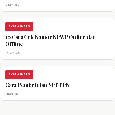
9 jam lalu
EXPLAINERS
10 Cara Cek Nomor NPWP Online dan
Offline
17 jam lalu
EXPLAINERS
Cara Pembetulan SPT PPN
1 hari lalu