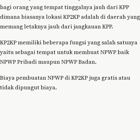
bagi orang yang tempat tinggalnya jauh dari KPP
dimana biasanya lokasi KP2KP adalah di daerah yang
memang letaknya jauh dari jangkauan KPP.
KP2KP memiliki beberapa fungsi yang salah satunya
yaitu sebagai tempat untuk membuat NPWP baik
NPWP Pribadi maupun NPWP Badan.
Biaya pembuatan NPWP di KP2KP juga gratis atau
tidak dipungut biaya.