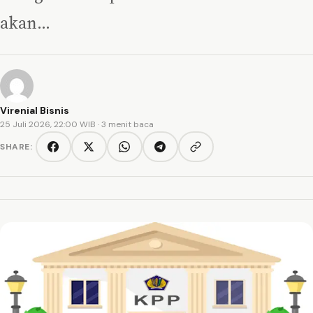
akan…
Virenial Bisnis
25 Juli 2026, 22:00 WIB
· 3 menit baca
SHARE:
Copy link
Facebook
Twitter/X
WhatsApp
Telegram