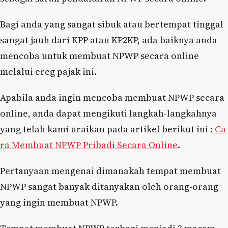
Bagi anda yang sangat sibuk atau bertempat tinggal
sangat jauh dari KPP atau KP2KP, ada baiknya anda
mencoba untuk membuat NPWP secara online
melalui ereg pajak ini.
Apabila anda ingin mencoba membuat NPWP secara
online, anda dapat mengikuti langkah-langkahnya
yang telah kami uraikan pada artikel berikut ini :
Ca
ra Membuat NPWP Pribadi Secara Online
.
Pertanyaan mengenai dimanakah tempat membuat
NPWP sangat banyak ditanyakan oleh orang-orang
yang ingin membuat NPWP.