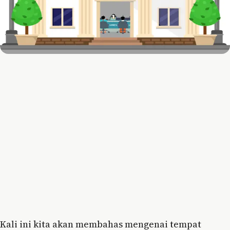
Kali ini kita akan membahas mengenai tempat