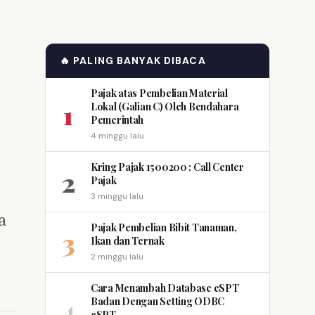
🔥 PALING BANYAK DIBACA
Pajak atas Pembelian Material
1
Lokal (Galian C) Oleh Bendahara
Pemerintah
4 minggu lalu
Kring Pajak 1500200 : Call Center
2
Pajak
3 minggu lalu
a
Pajak Pembelian Bibit Tanaman,
3
Ikan dan Ternak
2 minggu lalu
Cara Menambah Database eSPT
4
Badan Dengan Setting ODBC
eSPT