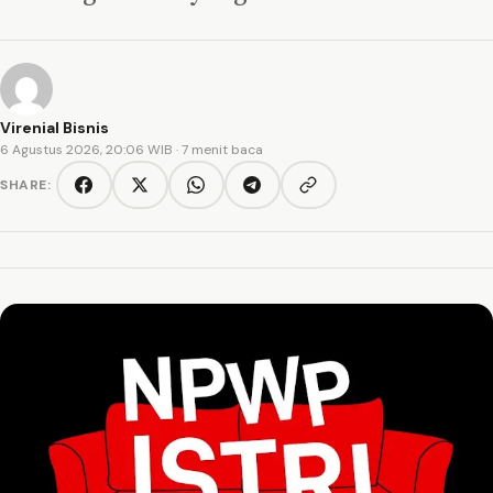
Virenial Bisnis
6 Agustus 2026, 20:06 WIB
· 7 menit baca
SHARE:
Copy link
Facebook
Twitter/X
WhatsApp
Telegram