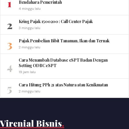
1
Bendahara Pemerintah
4 minggu lalu
2
Kring Pajak 1500200 : Call Center Pajak
3 minggu lalu
3
Pajak Pembelian Bibit Tanaman, Ikan dan Ternak
2 minggu lalu
Cara Menambah Database eSPT Badan Dengan
4
Setting ODBC eSPT
19 jam lalu
5
Cara Hitung PPh 21 atas Natura atau Kenikmatan
2 minggu lalu
Virenial Bisnis
.