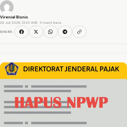
Virenial Bisnis
26 Juli 2026, 13:20 WIB
· 5 menit baca
SHARE:
Copy link
Facebook
Twitter/X
WhatsApp
Telegram