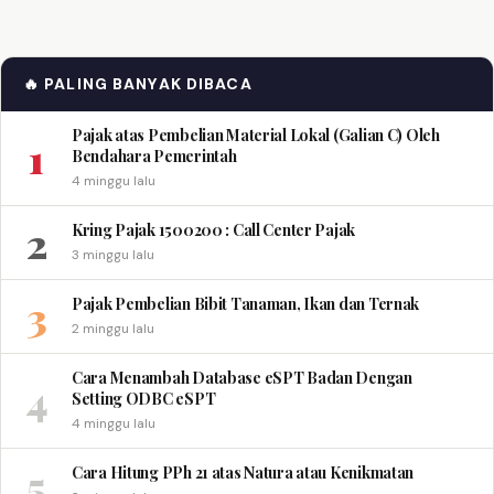
🔥 PALING BANYAK DIBACA
Pajak atas Pembelian Material Lokal (Galian C) Oleh
1
Bendahara Pemerintah
4 minggu lalu
2
Kring Pajak 1500200 : Call Center Pajak
3 minggu lalu
3
Pajak Pembelian Bibit Tanaman, Ikan dan Ternak
2 minggu lalu
Cara Menambah Database eSPT Badan Dengan
4
Setting ODBC eSPT
4 minggu lalu
5
Cara Hitung PPh 21 atas Natura atau Kenikmatan