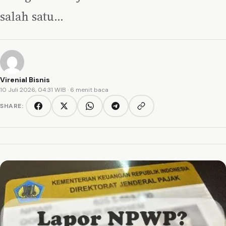
salah satu…
Virenial Bisnis
10 Juli 2026, 04:31 WIB
· 6 menit baca
SHARE:
Copy link
Facebook
Twitter/X
WhatsApp
Telegram