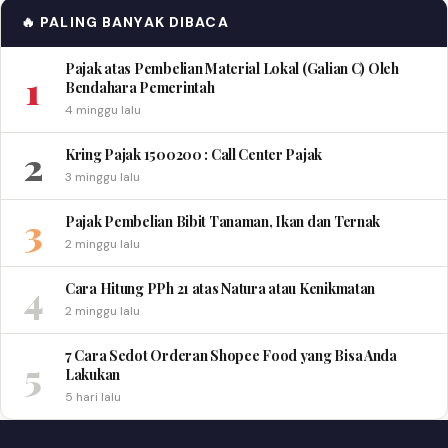
🔥 PALING BANYAK DIBACA
Pajak atas Pembelian Material Lokal (Galian C) Oleh
1
Bendahara Pemerintah
4 minggu lalu
2
Kring Pajak 1500200 : Call Center Pajak
3 minggu lalu
3
Pajak Pembelian Bibit Tanaman, Ikan dan Ternak
2 minggu lalu
4
Cara Hitung PPh 21 atas Natura atau Kenikmatan
2 minggu lalu
7 Cara Sedot Orderan Shopee Food yang Bisa Anda
5
Lakukan
5 hari lalu