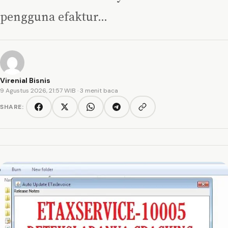
pengguna efaktur…
Virenial Bisnis
9 Agustus 2026, 21:57 WIB
· 3 menit baca
SHARE:
Copy link
Facebook
Twitter/X
WhatsApp
Telegram